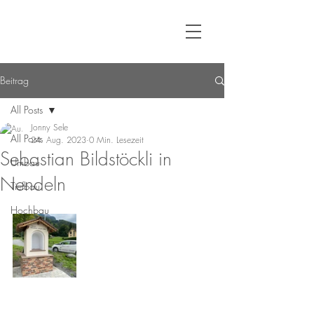
Beitrag
All Posts
Jonny Sele
All Posts
24. Aug. 2023
0 Min. Lesezeit
Sebastian Bildstöckli in
Umbau
Nendeln
Tiefbau
Hochbau